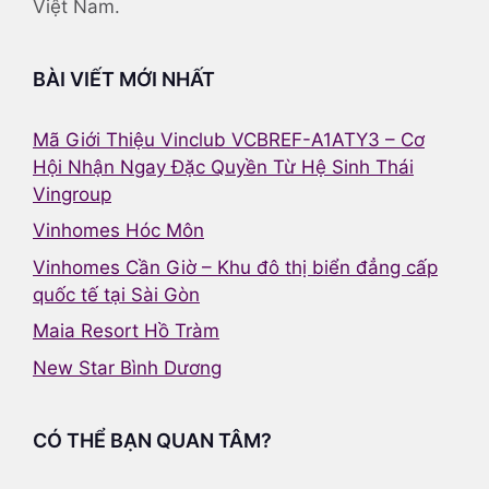
Việt Nam.
BÀI VIẾT MỚI NHẤT
Mã Giới Thiệu Vinclub VCBREF-A1ATY3 – Cơ
Hội Nhận Ngay Đặc Quyền Từ Hệ Sinh Thái
Vingroup
Vinhomes Hóc Môn
Vinhomes Cần Giờ – Khu đô thị biển đẳng cấp
quốc tế tại Sài Gòn
Maia Resort Hồ Tràm
New Star Bình Dương
CÓ THỂ BẠN QUAN TÂM?