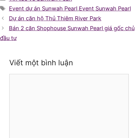
mục
Thẻ
Event dự án Sunwah Pearl
,
Event Sunwah Pearl
Dự án căn hộ Thủ Thiêm River Park
Bán 2 căn Shophouse Sunwah Pearl giá gốc chủ
đầu tư
Viết một bình luận
Bình
luận