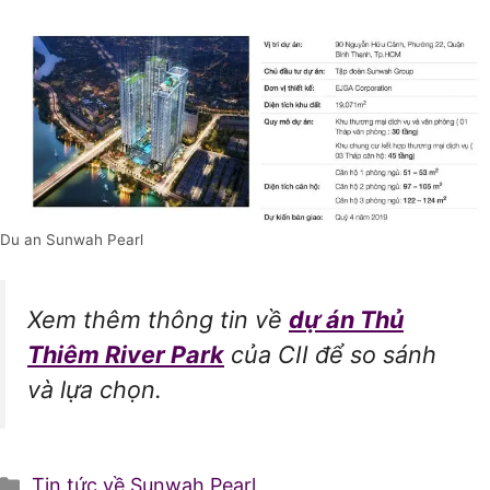
Du an Sunwah Pearl
Xem thêm thông tin về
dự án Thủ
Thiêm River Park
của CII để so sánh
và lựa chọn.
Danh
Tin tức về Sunwah Pearl