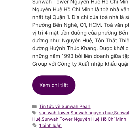
Sunwah Tower Nguyễn Huệ Hồ Chí Mi
Nguyễn Huệ Hồ Chí Minh là toà nhà văn 
nhất tại Quận 1. Địa chỉ của toà nhà là
Phường Bến Nghé, Q1, HCM. Toà văn 
vị trí 4 mặt tiền đường của phường Bến
đường như: Nguyễn Huệ, Tôn Thất Thi
đường Huỳnh Thúc Kháng. Được khởi c
những năm 1993 bởi liên doanh giữa t
Group với Công ty Xuất nhập khẩu quận
Xem chi tiết
Danh
Tin tức về Sunwah Pearl
mục
Thẻ
sun wah tower
,
Sunwah nguyen hue
,
Sunwa
Huệ
,
Sunwah Tower Nguyễn Huệ Hồ Chí Minh
1 bình luận