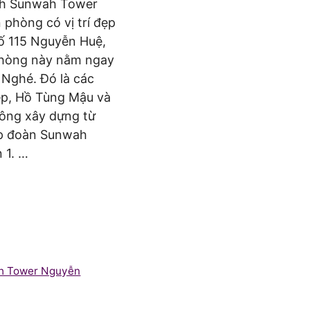
nh Sunwah Tower
phòng có vị trí đẹp
 số 115 Nguyễn Huệ,
phòng này nằm ngay
 Nghé. Đó là các
ệp, Hồ Tùng Mậu và
ông xây dựng từ
ập đoàn Sunwah
 1. …
h Tower Nguyễn