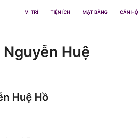
VỊ TRÍ
TIỆN ÍCH
MẶT BẰNG
CĂN HỘ
 Nguyễn Huệ
ễn Huệ Hồ