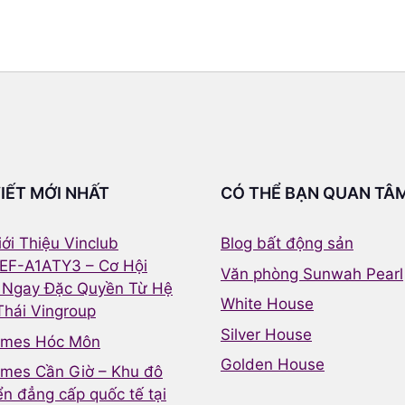
VIẾT MỚI NHẤT
CÓ THỂ BẠN QUAN TÂ
ới Thiệu Vinclub
Blog bất động sản
EF-A1ATY3 – Cơ Hội
Văn phòng Sunwah Pearl
 Ngay Đặc Quyền Từ Hệ
White House
Thái Vingroup
Silver House
omes Hóc Môn
Golden House
mes Cần Giờ – Khu đô
iển đẳng cấp quốc tế tại