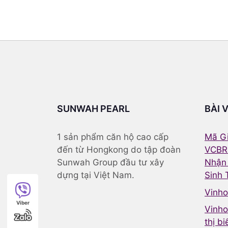
SUNWAH PEARL
BÀI 
1 sản phẩm căn hộ cao cấp
Mã Gi
đến từ Hongkong do tập đoàn
VCBR
Sunwah Group đầu tư xây
Nhận
dựng tại Việt Nam.
Sinh 
Vinh
Viber
Vinho
thị b