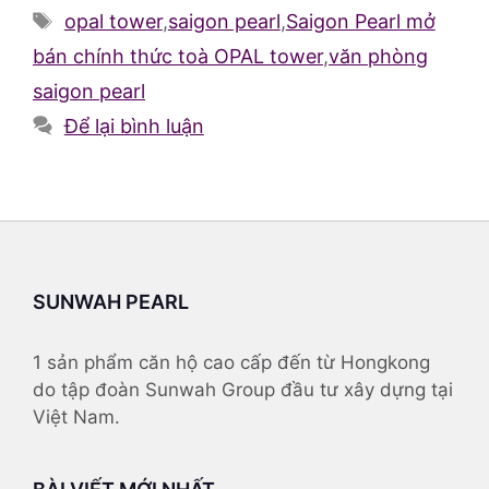
mục
Thẻ
opal tower
,
saigon pearl
,
Saigon Pearl mở
bán chính thức toà OPAL tower
,
văn phòng
saigon pearl
Để lại bình luận
SUNWAH PEARL
1 sản phẩm căn hộ cao cấp đến từ Hongkong
do tập đoàn Sunwah Group đầu tư xây dựng tại
Việt Nam.