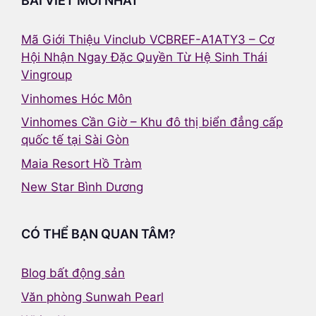
BÀI VIẾT MỚI NHẤT
Mã Giới Thiệu Vinclub VCBREF-A1ATY3 – Cơ
Hội Nhận Ngay Đặc Quyền Từ Hệ Sinh Thái
Vingroup
Vinhomes Hóc Môn
Vinhomes Cần Giờ – Khu đô thị biển đẳng cấp
quốc tế tại Sài Gòn
Maia Resort Hồ Tràm
New Star Bình Dương
CÓ THỂ BẠN QUAN TÂM?
Blog bất động sản
Văn phòng Sunwah Pearl