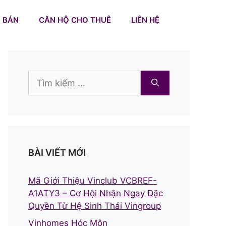
 BÁN
CĂN HỘ CHO THUÊ
LIÊN HỆ
Tìm
kiếm
cho:
BÀI VIẾT MỚI
Mã Giới Thiệu Vinclub VCBREF-
A1ATY3 – Cơ Hội Nhận Ngay Đặc
Quyền Từ Hệ Sinh Thái Vingroup
Vinhomes Hóc Môn