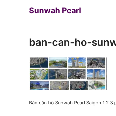
Chuyển
Sunwah Pearl
đến
nội
dung
ban-can-ho-sunw
Bán căn hộ Sunwah Pearl Saigon 1 2 3