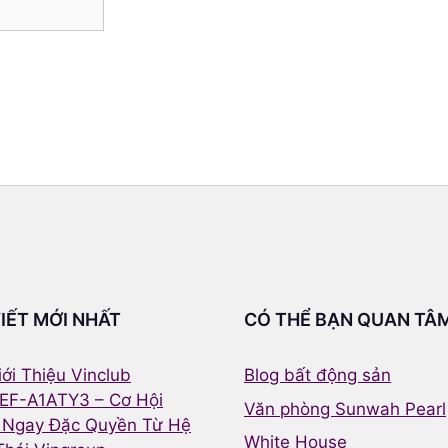
VIẾT MỚI NHẤT
CÓ THỂ BẠN QUAN TÂ
ới Thiệu Vinclub
Blog bất động sản
EF-A1ATY3 – Cơ Hội
Văn phòng Sunwah Pearl
 Ngay Đặc Quyền Từ Hệ
White House