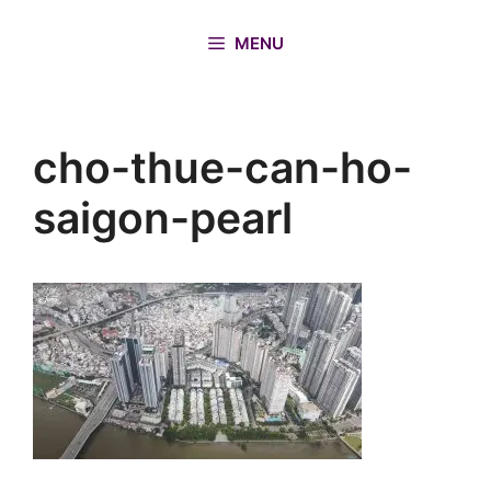
Chuyển
đến
MENU
nội
dung
cho-thue-can-ho-
saigon-pearl