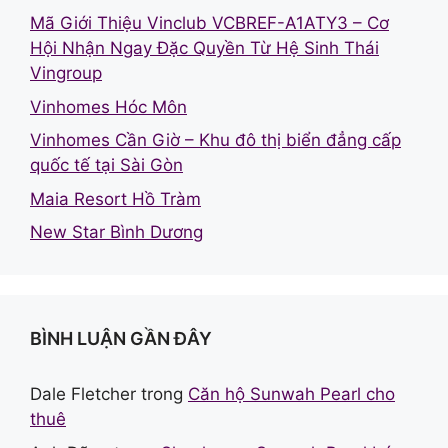
Mã Giới Thiệu Vinclub VCBREF-A1ATY3 – Cơ
Hội Nhận Ngay Đặc Quyền Từ Hệ Sinh Thái
Vingroup
Vinhomes Hóc Môn
Vinhomes Cần Giờ – Khu đô thị biển đẳng cấp
quốc tế tại Sài Gòn
Maia Resort Hồ Tràm
New Star Bình Dương
BÌNH LUẬN GẦN ĐÂY
Dale Fletcher
trong
Căn hộ Sunwah Pearl cho
thuê