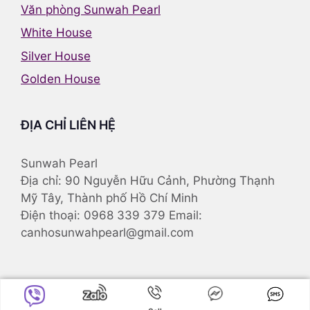
Văn phòng Sunwah Pearl
White House
Silver House
Golden House
ĐỊA CHỈ LIÊN HỆ
Sunwah Pearl
Địa chỉ: 90 Nguyễn Hữu Cảnh, Phường Thạnh
Mỹ Tây, Thành phố Hồ Chí Minh
Điện thoại: 0968 339 379 Email:
canhosunwahpearl@gmail.com
© 2025
Căn hộ Sunwah Pearl
. All rights reserved. -
Vinhomes Cần Giờ
-
Vinhomes Green Paradise