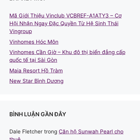
Mã Giới Thiệu Vinclub VCBREF-A1ATY3 – Cơ
Hội Nhận Ngay Đặc Quyền Từ Hệ Sinh Thái
Vingroup
Vinhomes Hóc Môn
Vinhomes Cần Giờ – Khu đô thị biển đẳng cấp
quốc tế tại Sài Gòn
Maia Resort Hồ Tràm
New Star Bình Dương
BÌNH LUẬN GẦN ĐÂY
Dale Fletcher
trong
Căn hộ Sunwah Pearl cho
thuê