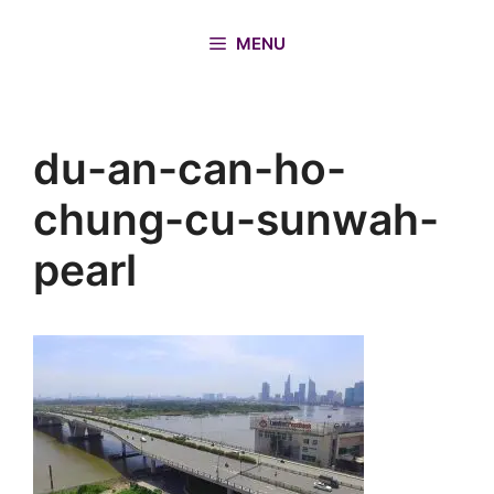
Chuyển
đến
MENU
nội
dung
du-an-can-ho-
chung-cu-sunwah-
pearl