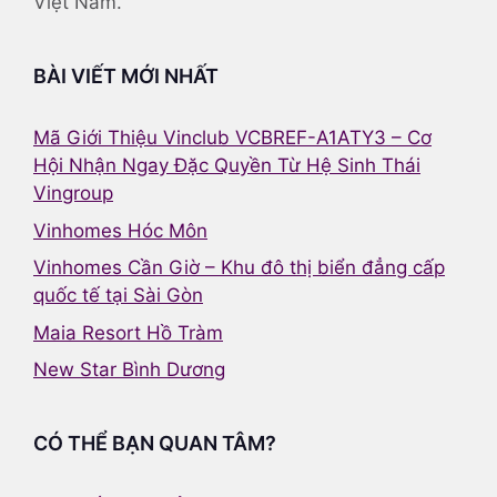
Việt Nam.
BÀI VIẾT MỚI NHẤT
Mã Giới Thiệu Vinclub VCBREF-A1ATY3 – Cơ
Hội Nhận Ngay Đặc Quyền Từ Hệ Sinh Thái
Vingroup
Vinhomes Hóc Môn
Vinhomes Cần Giờ – Khu đô thị biển đẳng cấp
quốc tế tại Sài Gòn
Maia Resort Hồ Tràm
New Star Bình Dương
CÓ THỂ BẠN QUAN TÂM?