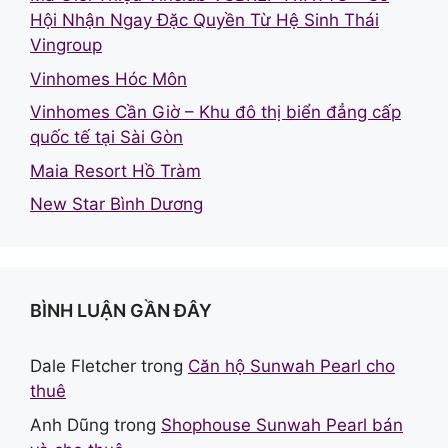
Hội Nhận Ngay Đặc Quyền Từ Hệ Sinh Thái
Vingroup
Vinhomes Hóc Môn
Vinhomes Cần Giờ – Khu đô thị biển đẳng cấp
quốc tế tại Sài Gòn
Maia Resort Hồ Tràm
New Star Bình Dương
BÌNH LUẬN GẦN ĐÂY
Dale Fletcher
trong
Căn hộ Sunwah Pearl cho
thuê
Anh Dũng
trong
Shophouse Sunwah Pearl bán