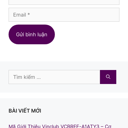
Email
Trang
web
Tìm
kiếm
cho:
BÀI VIẾT MỚI
Mã Giới Thiệu Vinclub VCBREF-A1ATY3 – Cơ