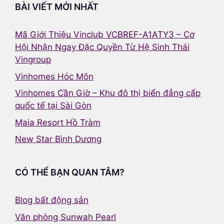
BÀI VIẾT MỚI NHẤT
Mã Giới Thiệu Vinclub VCBREF-A1ATY3 – Cơ
Hội Nhận Ngay Đặc Quyền Từ Hệ Sinh Thái
Vingroup
Vinhomes Hóc Môn
Vinhomes Cần Giờ – Khu đô thị biển đẳng cấp
quốc tế tại Sài Gòn
Maia Resort Hồ Tràm
New Star Bình Dương
CÓ THỂ BẠN QUAN TÂM?
Blog bất động sản
Văn phòng Sunwah Pearl