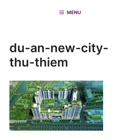
Chuyển
đến
MENU
nội
dung
du-an-new-city-
thu-thiem