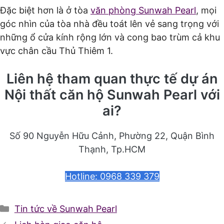
Đặc biệt hơn là ở tòa
văn phòng Sunwah Pearl
, mọi
góc nhìn của tòa nhà đều toát lên vẻ sang trọng với
những ổ cửa kính rộng lớn và cong bao trùm cả khu
vực chân cầu Thủ Thiêm 1.
Liên hệ tham quan thực tế dự án
Nội thất căn hộ Sunwah Pearl với
ai?
Số 90 Nguyễn Hữu Cảnh, Phường 22, Quận Bình
Thạnh, Tp.HCM
Hotline: 0968 339 379
Danh
Tin tức về Sunwah Pearl
mục