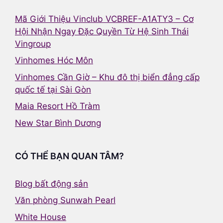
Mã Giới Thiệu Vinclub VCBREF-A1ATY3 – Cơ
Hội Nhận Ngay Đặc Quyền Từ Hệ Sinh Thái
Vingroup
Vinhomes Hóc Môn
Vinhomes Cần Giờ – Khu đô thị biển đẳng cấp
quốc tế tại Sài Gòn
Maia Resort Hồ Tràm
New Star Bình Dương
CÓ THỂ BẠN QUAN TÂM?
Blog bất động sản
Văn phòng Sunwah Pearl
White House