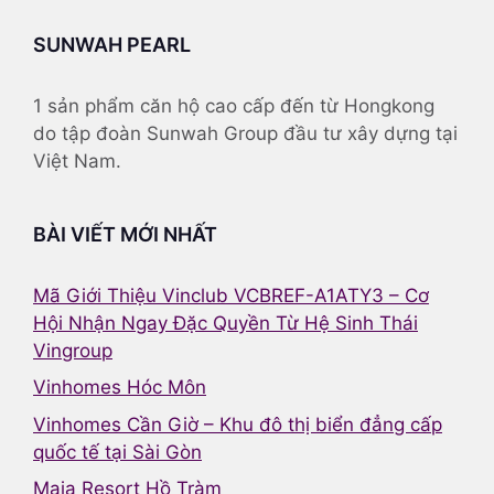
SUNWAH PEARL
1 sản phẩm căn hộ cao cấp đến từ Hongkong
do tập đoàn Sunwah Group đầu tư xây dựng tại
Việt Nam.
BÀI VIẾT MỚI NHẤT
Mã Giới Thiệu Vinclub VCBREF-A1ATY3 – Cơ
Hội Nhận Ngay Đặc Quyền Từ Hệ Sinh Thái
Vingroup
Vinhomes Hóc Môn
Vinhomes Cần Giờ – Khu đô thị biển đẳng cấp
quốc tế tại Sài Gòn
Maia Resort Hồ Tràm