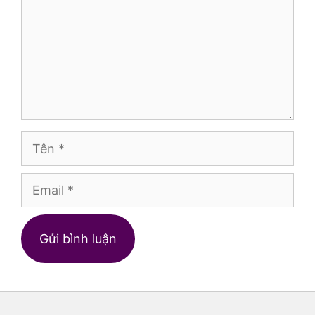
Tên
Email
Trang
web