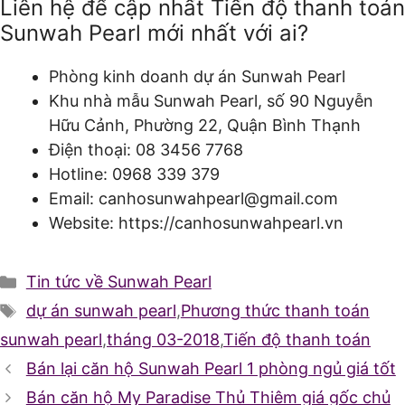
Liên hệ để cập nhất Tiến độ thanh toán
Sunwah Pearl mới nhất với ai?
Phòng kinh doanh dự án Sunwah Pearl
Khu nhà mẫu Sunwah Pearl, số 90 Nguyễn
Hữu Cảnh, Phường 22, Quận Bình Thạnh
Điện thoại: 08 3456 7768
Hotline: 0968 339 379
Email: canhosunwahpearl@gmail.com
Website: https://canhosunwahpearl.vn
Danh
Tin tức về Sunwah Pearl
mục
Thẻ
dự án sunwah pearl
,
Phương thức thanh toán
sunwah pearl
,
tháng 03-2018
,
Tiến độ thanh toán
Bán lại căn hộ Sunwah Pearl 1 phòng ngủ giá tốt
Bán căn hộ My Paradise Thủ Thiêm giá gốc chủ